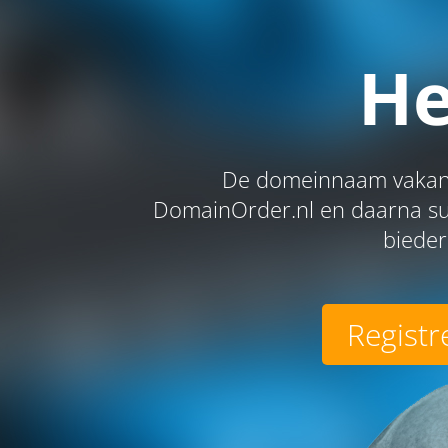
He
De domeinnaam vakanti
DomainOrder.nl en daarna suc
bieder
Registr