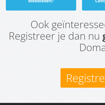
Meebieden?
Cont
Ook geïnteress
Registreer je dan nu
Domai
Registr